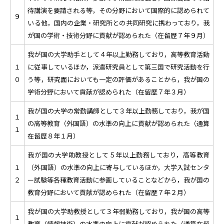
待講演を要請される等，その分野において国際的に認められて
９
いる他，国内の企業・研究所との共同研究に携わっており，我
が国の学術・技術分野に貢献が認められた（在留歴７年９月）
我が国の大学助手として４年以上勤務しており，高等教育活動
１
に従事しているほか，派遣研究員として第三国で研究活動を行
０
う等，研究面においても一定の評価があることから，我が国の
学術分野において貢献が認められた（在留歴７年３月）
我が国の大学の常勤講師として３年以上勤務しており，我が国
１
の高等教育（外国語）の水準の向上に貢献が認められた（通算
１
在留歴８年１月）
我が国の大学助教授として５年以上勤務しており，高等教育
１
（外国語）の水準の向上に寄与しているほか，大学入試センタ
２
ー試験等各種教育活動に参画していることなどから，我が国の
教育分野において貢献が認められた（在留歴７年２月）
我が国の大学助教授として３年弱勤務しており，我が国の高等
１
教育（情報技術）の水準の向上に貢献が認められた（通算在留