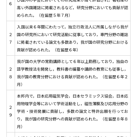
６
高い外国雑誌に掲載されるなど，研究分野においても貢献が認
められた。（在留歴５年７月）
入国以来６年間にわたって，独立行政法人に所属しながら我が
２
国の研究所において研究活動に従事しており，専門分野の雑誌
７
に掲載されている論文も多数あり，我が国の研究分野における
貢献が認められた。（在留歴６年）
我が国の大学の常勤講師として６年以上勤務しており，独自の
２
語学教授法を開発し，教科書の編纂や講師の教育にも従事し，
８
我が国の教育分野における貢献が認められた。（在留歴６年２
月）
本邦内で，日本応用磁気学会，日本セラミックス協会，日本応
用物理学会等において学術活動をし，磁性薄膜及び応用分野の
２
学術・技術発展に貢献し，多数の論文と特許出願を行ってお
９
り，我が国の研究分野への貢献が認められた。（在留歴８年８
月）