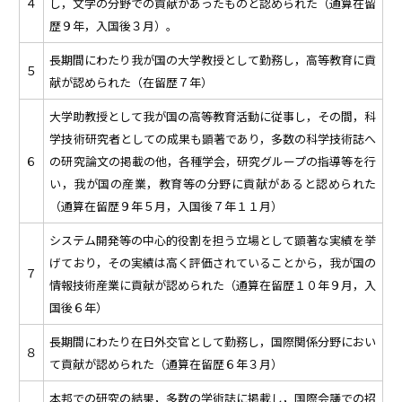
４
し，文学の分野での貢献があったものと認められた（通算在留
歴９年，入国後３月）。
長期間にわたり我が国の大学教授として勤務し，高等教育に貢
５
献が認められた（在留歴７年）
大学助教授として我が国の高等教育活動に従事し，その間，科
学技術研究者としての成果も顕著であり，多数の科学技術誌へ
６
の研究論文の掲載の他，各種学会，研究グループの指導等を行
い，我が国の産業，教育等の分野に貢献があると認められた
（通算在留歴９年５月，入国後７年１１月）
システム開発等の中心的役割を担う立場として顕著な実績を挙
げており，その実績は高く評価されていることから，我が国の
７
情報技術産業に貢献が認められた（通算在留歴１０年９月，入
国後６年）
長期間にわたり在日外交官として勤務し，国際関係分野におい
８
て貢献が認められた（通算在留歴６年３月）
本邦での研究の結果，多数の学術誌に掲載し，国際会議での招