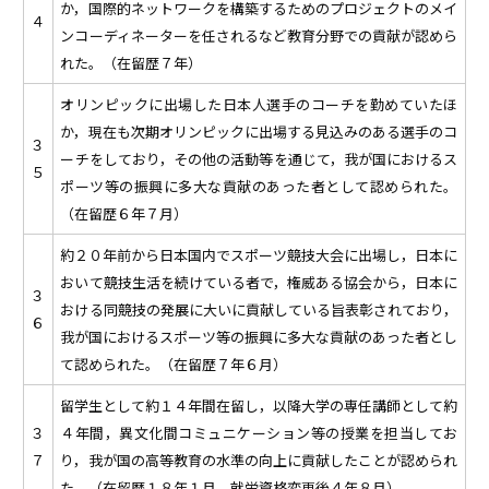
か，国際的ネットワークを構築するためのプロジェクトのメイ
４
ンコーディネーターを任されるなど教育分野での貢献が認めら
れた。（在留歴７年）
オリンピックに出場した日本人選手のコーチを勤めていたほ
か，現在も次期オリンピックに出場する見込みのある選手のコ
３
ーチをしており，その他の活動等を通じて，我が国におけるス
５
ポーツ等の振興に多大な貢献のあった者として認められた。
（在留歴６年７月）
約２０年前から日本国内でスポーツ競技大会に出場し，日本に
おいて競技生活を続けている者で，権威ある協会から，日本に
３
おける同競技の発展に大いに貢献している旨表彰されており，
６
我が国におけるスポーツ等の振興に多大な貢献のあった者とし
て認められた。（在留歴７年６月）
留学生として約１４年間在留し，以降大学の専任講師として約
３
４年間，異文化間コミュニケーション等の授業を担当してお
７
り，我が国の高等教育の水準の向上に貢献したことが認められ
た。（在留歴１８年１月，就労資格変更後４年８月）