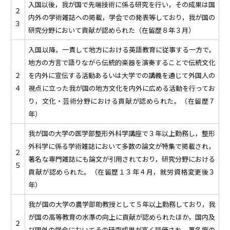
入国以後，我が国で先端技術に係る研究を行い，その成果は国
２
内外の学術雑誌への掲載，学会での発表等しており，我が国の
３
研究分野において貢献が認められた（在留歴８年３月）
入国以降，一貫して地方における英語教育に従事する一方で，
地方の方言で語りながら伝統的楽器を演奏することで伝統文化
２
を内外に宣伝する活動あるいは大学での講義を通じて外国人の
４
視点に立った我が国の地方文化を内外に広める活動を行ってお
り，文化・芸術分野における貢献が認められた。（在留歴７
年）
我が国の大学の医学部整形外科学講座で３年以上勤務し，整形
外科学に係る学術雑誌において多数の論文が特集で掲載され，
２
著名な専門雑誌にも論文が引用されており，研究分野における
５
貢献が認められた。（在留歴１３年４月，就労資格変更後３
年）
我が国の大学の農学部助教授として５年以上勤務しており，我
が国の高等教育の水準の向上に貢献が認められたほか，国内及
２
び国外の学会においてその研究成果が高く評価され，著名度の