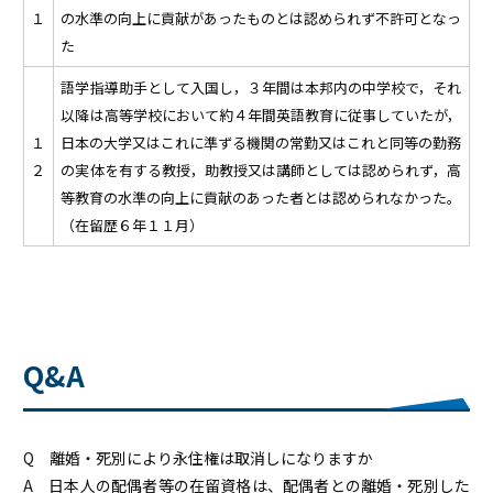
１
の水準の向上に貢献があったものとは認められず不許可となっ
た
語学指導助手として入国し，３年間は本邦内の中学校で，それ
以降は高等学校において約４年間英語教育に従事していたが，
１
日本の大学又はこれに準ずる機関の常勤又はこれと同等の勤務
２
の実体を有する教授，助教授又は講師としては認められず，高
等教育の水準の向上に貢献のあった者とは認められなかった。
（在留歴６年１１月）
Q&A
Q 離婚・死別により永住権は取消しになりますか
A 日本人の配偶者等の在留資格は、配偶者との離婚・死別した