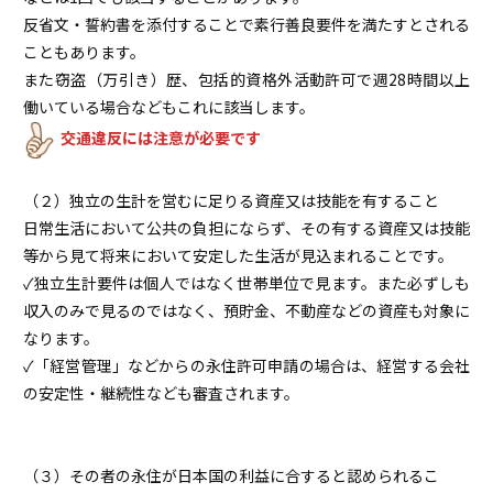
反省文・誓約書を添付することで素行善良要件を満たすとされる
こともあります。
また窃盗（万引き）歴、包括的資格外活動許可で週28時間以上
働いている場合などもこれに該当します。
交通違反には注意が必要です
（２）独立の生計を営むに足りる資産又は技能を有すること
日常生活において公共の負担にならず、その有する資産又は技能
等から見て将来において安定した生活が見込まれることです。
✓独立生計要件は個人ではなく世帯単位で見ます。また必ずしも
収入のみで見るのではなく、預貯金、不動産などの資産も対象に
なります。
✓「経営管理」などからの永住許可申請の場合は、経営する会社
の安定性・継続性なども審査されます。
（３）その者の永住が日本国の利益に合すると認められるこ