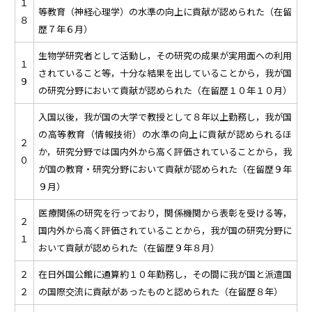
１
等教育（神経心理学）の水準の向上に貢献が認められた（在留
８
歴７年６月）
生物学研究者として活動し，その研究の成果が実用面への利用
１
されていること等，十分な結果を出していることから，我が国
９
の研究分野において貢献が認められた（在留歴１０年１０月）
入国以後，我が国の大学で教授として８年以上勤務し，我が国
の高等教育（情報技術）の水準の向上に貢献が認められるほ
２
か，研究分野では国内外から高く評価されていることから，我
０
が国の教育・研究分野において貢献が認められた（在留歴９年
９月）
医療関係の研究を行っており，関係機関から表彰を受ける等，
２
国内外から高く評価されていることから，我が国の研究分野に
１
おいて貢献が認められた（在留歴９年８月）
２
在日外国公館に通算約１０年勤務し，その間に我が国と派遣国
２
の国際交流に貢献があったものと認められた（在留歴８年）