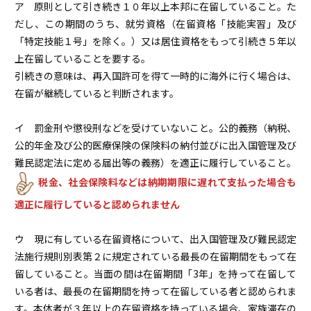
ア 原則として引き続き１０年以上本邦に在留していること。た
だし、この期間のうち、就労資格（在留資格「技能実習」及び
「特定技能１号」を除く。）又は居住資格をもって引続き５年以
上在留していることを要する。
引続きの意味は、再入国許可を得て一時的に海外に行く場合は、
在留が継続していると判断されます。
イ 罰金刑や懲役刑などを受けていないこと。公的義務（納税、
公的年金及び公的医療保険の保険料の納付並びに出入国管理及び
難民認定法に定める届出等の義務）を適正に履行していること。
税金、社会保険料などは納期期限に遅れて支払った場合も
適正に履行していると認められません
ウ 現に有している在留資格について、出入国管理及び難民認定
法施行規則別表第２に規定されている最長の在留期間をもって在
留していること。当面の間は在留期間「3年」を持って在留して
いる者は、最長の在留期間を持って在留している者と認められま
す。本体者が３年以上の在留資格を持っている場合、家族滞在の