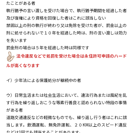
たことがある者
執行猶予の言い渡しを受けた場合で、執行猶予期間を経過した者
及び復権により資格を回復した者はこれに該当しない
禁固以上の刑の執行が終わり又は免除を受けた者が、罰金以上の
刑に処せられないで１０年を経過した時は、刑の言い渡しは効力
を失います
罰金刑の場合は５年を経過した時は同様です
法令違反などで処罰を受けた場合は永住許可申請のハード
ルが高くなります
イ）少年法による保護処分が継続中の者
ウ）日常生活または社会生活において、違法行為または風紀を乱
す行為を繰り返しおこうな等素行善良と認められない特段の事情
がある者
道路交通違反などの軽微なものでも、繰り返し行う者はこれに該
当します。飲酒運転、無免許運転、２０KM以上のスピード違反
などは1回でも該当することがあります。