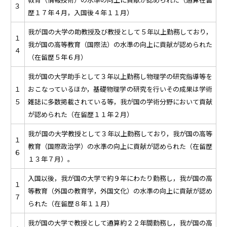
３
歴１７年４月，入国後４年１１月）
我が国の大学の助教授及び教授として５年以上勤務しており，
１
我が国の高等教育（国際法）の水準の向上に貢献が認められた
４
（在留歴５年６月）
我が国の大学助手として３年以上勤務し物理学の研究指導等を
１
おこなっているほか，基礎物理学の研究を行いその成果は学術
５
雑誌に多数掲載されている等，我が国の学術分野において貢献
が認められた（在留歴１１年２月）
我が国の大学教授として３年以上勤務しており，我が国の高等
１
教育（国際政治学）の水準の向上に貢献が認められた（在留歴
６
１３年７月）。
入国以後，我が国の大学で約９年にわたり勤務し，我が国の高
１
等教育（外国の教育学，外国文化）の水準の向上に貢献が認め
７
られた（在留歴８年１１月）
我が国の大学で教授として通算約２２年間勤務し，我が国の高