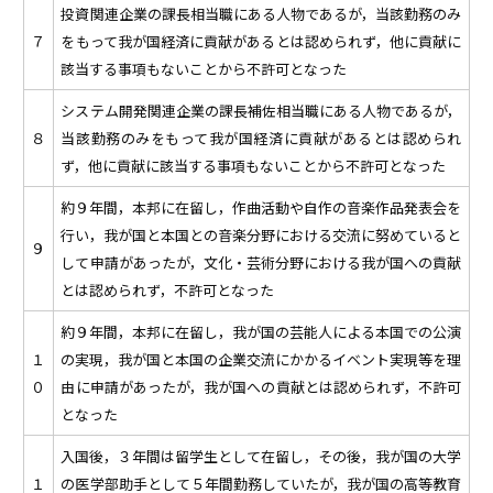
投資関連企業の課長相当職にある人物であるが，当該勤務のみ
７
をもって我が国経済に貢献があるとは認められず，他に貢献に
該当する事項もないことから不許可となった
システム開発関連企業の課長補佐相当職にある人物であるが，
８
当該勤務のみをもって我が国経済に貢献があるとは認められ
ず，他に貢献に該当する事項もないことから不許可となった
約９年間，本邦に在留し，作曲活動や自作の音楽作品発表会を
行い，我が国と本国との音楽分野における交流に努めていると
９
して申請があったが，文化・芸術分野における我が国への貢献
とは認められず，不許可となった
約９年間，本邦に在留し，我が国の芸能人による本国での公演
１
の実現，我が国と本国の企業交流にかかるイベント実現等を理
０
由に申請があったが，我が国への貢献とは認められず，不許可
となった
入国後，３年間は留学生として在留し，その後，我が国の大学
１
の医学部助手として５年間勤務していたが，我が国の高等教育