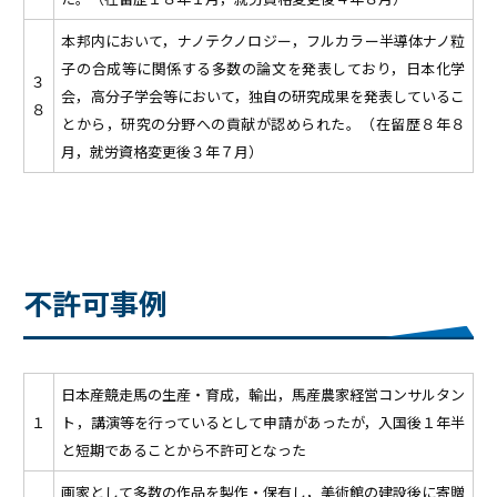
本邦内において，ナノテクノロジー，フルカラー半導体ナノ粒
子の合成等に関係する多数の論文を発表しており，日本化学
３
会，高分子学会等において，独自の研究成果を発表しているこ
８
とから，研究の分野への貢献が認められた。（在留歴８年８
月，就労資格変更後３年７月）
不許可事例
日本産競走馬の生産・育成，輸出，馬産農家経営コンサルタン
１
ト，講演等を行っているとして申請があったが，入国後１年半
と短期であることから不許可となった
画家として多数の作品を製作・保有し，美術館の建設後に寄贈