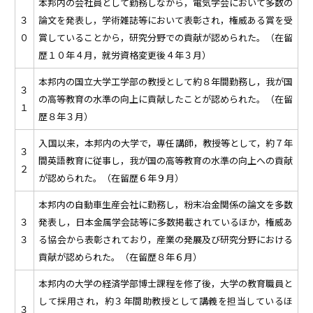
本邦内の会社員として勤務しながら，電気学会において多数の
３
論文を発表し，学術雑誌等において表彰され，権威ある賞を受
０
賞していることから，研究分野での貢献が認められた。（在留
歴１０年４月，就労資格変更後４年３月）
本邦内の国立大学工学部の教授として約８年間勤務し，我が国
３
の高等教育の水準の向上に貢献したことが認められた。（在留
１
歴８年３月）
入国以来，本邦内の大学で，専任講師，教授等として，約７年
３
間英語教育に従事し，我が国の高等教育の水準の向上への貢献
２
が認められた。（在留歴６年９月）
本邦内の自動車生産会社に勤務し，粉末冶金関係の論文を多数
３
発表し，日本金属学会誌等に多数掲載されているほか，権威あ
３
る協会から表彰されており，産業の発展及び研究分野における
貢献が認められた。（在留歴８年６月）
本邦内の大学の経済学部博士課程を修了後，大学の教育職員と
して採用され，約３年間助教授として講義を担当しているほ
３