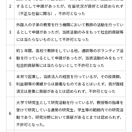
２
するとして申請があったが，在留状況が良好とは認められず
（不正な在留に関与），不許可となった
外国人の子弟の教育を行う機関において教師の活動を行ってい
３
るとして申請があったが，当該活動のみをもって社会的貢献等
には当たらないものとして不許可となった
約１年間，高校で教師をしている他，通訳等のボランティア活
４
動を行っているとして申請があったが，当該活動のみをもって
社会的貢献等には当たらないとして不許可となった
本邦で起業し，当該法人の経営を行っているが，その投資額，
５
利益額等の業績からは顕著なものであるとはいえず，我が国経
済又は産業に貢献があるとは認められず，不許可となった
大学で研究生として研究活動を行っているが，教授等の指導を
受けて研究している通常の研究生，学生等の範囲内での研究活
６
動であり，研究分野において貢献があるとまでは認められず，
不許可となった。