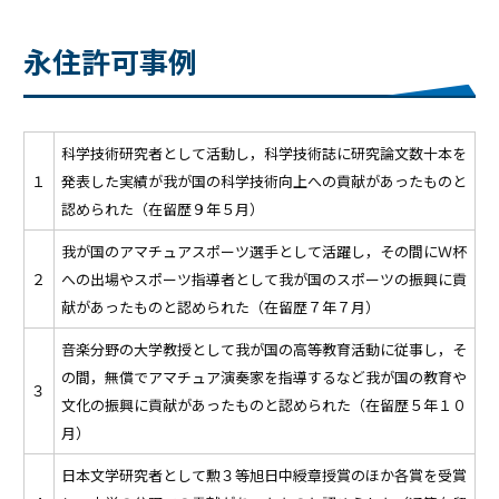
永住許可事例
科学技術研究者として活動し，科学技術誌に研究論文数十本を
１
発表した実績が我が国の科学技術向上への貢献があったものと
認められた（在留歴９年５月）
我が国のアマチュアスポーツ選手として活躍し，その間にＷ杯
２
への出場やスポーツ指導者として我が国のスポーツの振興に貢
献があったものと認められた（在留歴７年７月）
音楽分野の大学教授として我が国の高等教育活動に従事し，そ
の間，無償でアマチュア演奏家を指導するなど我が国の教育や
３
文化の振興に貢献があったものと認められた（在留歴５年１０
月）
日本文学研究者として勲３等旭日中綬章授賞のほか各賞を受賞