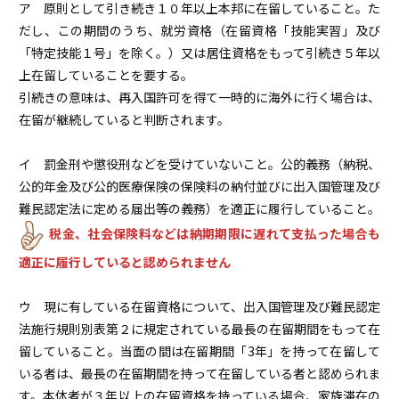
ア 原則として引き続き１０年以上本邦に在留していること。た
だし、この期間のうち、就労資格（在留資格「技能実習」及び
「特定技能１号」を除く。）又は居住資格をもって引続き５年以
上在留していることを要する。
引続きの意味は、再入国許可を得て一時的に海外に行く場合は、
在留が継続していると判断されます。
イ 罰金刑や懲役刑などを受けていないこと。公的義務（納税、
公的年金及び公的医療保険の保険料の納付並びに出入国管理及び
難民認定法に定める届出等の義務）を適正に履行していること。
税金、社会保険料などは納期期限に遅れて支払った場合も
適正に履行していると認められません
ウ 現に有している在留資格について、出入国管理及び難民認定
法施行規則別表第２に規定されている最長の在留期間をもって在
留していること。当面の間は在留期間「3年」を持って在留して
いる者は、最長の在留期間を持って在留している者と認められま
す。本体者が３年以上の在留資格を持っている場合、家族滞在の