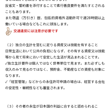
反省文・誓約書を添付することで素行善良要件を満たすとされる
こともあります。
また窃盗（万引き）歴、包括的資格外活動許可で週28時間以上
働いている場合などもこれに該当します。
交通違反には注意が必要です
（２）独立の生計を営むに足りる資産又は技能を有すること
日常生活において公共の負担にならず、その有する資産又は技能
等から見て将来において安定した生活が見込まれることです。
✓独立生計要件は個人ではなく世帯単位で見ます。また必ずしも
収入のみで見るのではなく、預貯金、不動産などの資産も対象に
なります。
✓「経営管理」などからの永住許可申請の場合は、経営する会社
の安定性・継続性なども審査されます。
（３）その者の永住が日本国の利益に合すると認められるこ