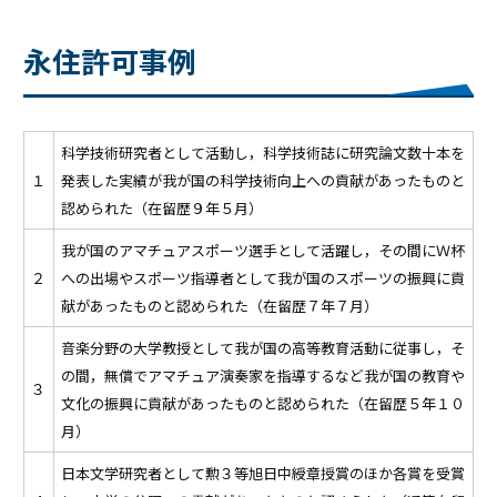
永住許可事例
科学技術研究者として活動し，科学技術誌に研究論文数十本を
１
発表した実績が我が国の科学技術向上への貢献があったものと
認められた（在留歴９年５月）
我が国のアマチュアスポーツ選手として活躍し，その間にＷ杯
２
への出場やスポーツ指導者として我が国のスポーツの振興に貢
献があったものと認められた（在留歴７年７月）
音楽分野の大学教授として我が国の高等教育活動に従事し，そ
の間，無償でアマチュア演奏家を指導するなど我が国の教育や
３
文化の振興に貢献があったものと認められた（在留歴５年１０
月）
日本文学研究者として勲３等旭日中綬章授賞のほか各賞を受賞