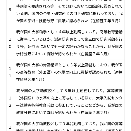
待講演を要請される等，その分野において国際的に認められて
９
いる他，国内の企業・研究所との共同研究に携わっており，我
が国の学術・技術分野に貢献が認められた（在留歴７年９月）
我が国の大学助手として４年以上勤務しており，高等教育活動
１
に従事しているほか，派遣研究員として第三国で研究活動を行
０
う等，研究面においても一定の評価があることから，我が国の
学術分野において貢献が認められた（在留歴７年３月）
我が国の大学の常勤講師として３年以上勤務しており，我が国
１
の高等教育（外国語）の水準の向上に貢献が認められた（通算
１
在留歴８年１月）
我が国の大学助教授として５年以上勤務しており，高等教育
１
（外国語）の水準の向上に寄与しているほか，大学入試センタ
２
ー試験等各種教育活動に参画していることなどから，我が国の
教育分野において貢献が認められた（在留歴７年２月）
我が国の大学助教授として３年弱勤務しており，我が国の高等
１
教育（情報技術）の水準の向上に貢献が認められた（通算在留