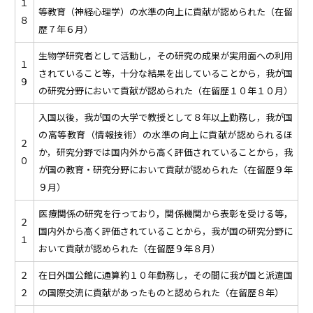
１
等教育（神経心理学）の水準の向上に貢献が認められた（在留
８
歴７年６月）
生物学研究者として活動し，その研究の成果が実用面への利用
１
されていること等，十分な結果を出していることから，我が国
９
の研究分野において貢献が認められた（在留歴１０年１０月）
入国以後，我が国の大学で教授として８年以上勤務し，我が国
の高等教育（情報技術）の水準の向上に貢献が認められるほ
２
か，研究分野では国内外から高く評価されていることから，我
０
が国の教育・研究分野において貢献が認められた（在留歴９年
９月）
医療関係の研究を行っており，関係機関から表彰を受ける等，
２
国内外から高く評価されていることから，我が国の研究分野に
１
おいて貢献が認められた（在留歴９年８月）
２
在日外国公館に通算約１０年勤務し，その間に我が国と派遣国
２
の国際交流に貢献があったものと認められた（在留歴８年）