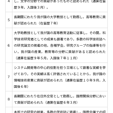
４
し，文学の分野での貢献があったものと認められた（通算在留
歴９年，入国後３月）。
長期間にわたり我が国の大学教授として勤務し，高等教育に貢
５
献が認められた（在留歴７年）
大学助教授として我が国の高等教育活動に従事し，その間，科
学技術研究者としての成果も顕著であり，多数の科学技術誌へ
６
の研究論文の掲載の他，各種学会，研究グループの指導等を行
い，我が国の産業，教育等の分野に貢献があると認められた
（通算在留歴９年５月，入国後７年１１月）
システム開発等の中心的役割を担う立場として顕著な実績を挙
げており，その実績は高く評価されていることから，我が国の
７
情報技術産業に貢献が認められた（通算在留歴１０年９月，入
国後６年）
長期間にわたり在日外交官として勤務し，国際関係分野におい
８
て貢献が認められた（通算在留歴６年３月）
本邦での研究の結果，多数の学術誌に掲載し，国際会議での招