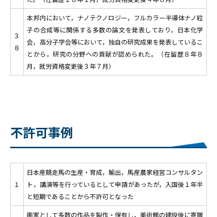
本邦内において，ナノテクノロジー，フルカラー半導体ナノ粒
子の合成等に関係する多数の論文を発表しており，日本化学
３
会，高分子学会等において，独自の研究成果を発表しているこ
８
とから，研究の分野への貢献が認められた。（在留歴８年８
月，就労資格変更後３年７月）
不許可事例
日本産競走馬の生産・育成，輸出，馬産農家経営コンサルタン
１
ト，講演等を行っているとして申請があったが，入国後１年半
と短期であることから不許可となった
画家として多数の作品を製作・保有し，美術館の建設後に寄贈