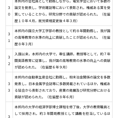
本邦内の会社員として勤務しながら，電気学会において多数の
３
論文を発表し，学術雑誌等において表彰され，権威ある賞を受
０
賞していることから，研究分野での貢献が認められた。（在留
歴１０年４月，就労資格変更後４年３月）
本邦内の国立大学工学部の教授として約８年間勤務し，我が国
３
の高等教育の水準の向上に貢献したことが認められた。（在留
１
歴８年３月）
入国以来，本邦内の大学で，専任講師，教授等として，約７年
３
間英語教育に従事し，我が国の高等教育の水準の向上への貢献
２
が認められた。（在留歴６年９月）
本邦内の自動車生産会社に勤務し，粉末冶金関係の論文を多数
３
発表し，日本金属学会誌等に多数掲載されているほか，権威あ
３
る協会から表彰されており，産業の発展及び研究分野における
貢献が認められた。（在留歴８年６月）
本邦内の大学の経済学部博士課程を修了後，大学の教育職員と
して採用され，約３年間助教授として講義を担当しているほ
３