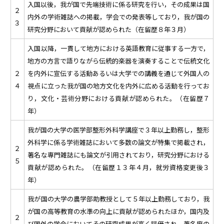
入国以後，我が国で先端技術に係る研究を行い，その成果は国
２
内外の学術雑誌への掲載，学会での発表等しており，我が国の
３
研究分野において貢献が認められた（在留歴８年３月）
入国以降，一貫して地方における英語教育に従事する一方で，
地方の方言で語りながら伝統的楽器を演奏することで伝統文化
２
を内外に宣伝する活動あるいは大学での講義を通じて外国人の
４
視点に立った我が国の地方文化を内外に広める活動を行ってお
り，文化・芸術分野における貢献が認められた。（在留歴７
年）
我が国の大学の医学部整形外科学講座で３年以上勤務し，整形
外科学に係る学術雑誌において多数の論文が特集で掲載され，
２
著名な専門雑誌にも論文が引用されており，研究分野における
５
貢献が認められた。（在留歴１３年４月，就労資格変更後３
年）
我が国の大学の農学部助教授として５年以上勤務しており，我
が国の高等教育の水準の向上に貢献が認められたほか，国内及
２
び国外の学会においてその研究成果が高く評価され，著名度の