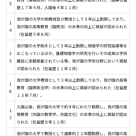
３
歴１７年４月，入国後４年１１月）
我が国の大学の助教授及び教授として５年以上勤務しており，
１
我が国の高等教育（国際法）の水準の向上に貢献が認められた
４
（在留歴５年６月）
我が国の大学助手として３年以上勤務し物理学の研究指導等を
１
おこなっているほか，基礎物理学の研究を行いその成果は学術
５
雑誌に多数掲載されている等，我が国の学術分野において貢献
が認められた（在留歴１１年２月）
我が国の大学教授として３年以上勤務しており，我が国の高等
１
教育（国際政治学）の水準の向上に貢献が認められた（在留歴
６
１３年７月）。
入国以後，我が国の大学で約９年にわたり勤務し，我が国の高
１
等教育（外国の教育学，外国文化）の水準の向上に貢献が認め
７
られた（在留歴８年１１月）
我が国の大学で教授として通算約２２年間勤務し，我が国の高