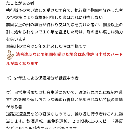
たことがある者
執行猶予の言い渡しを受けた場合で、執行猶予期間を経過した者
及び復権により資格を回復した者はこれに該当しない
禁固以上の刑の執行が終わり又は免除を受けた者が、罰金以上の
刑に処せられないで１０年を経過した時は、刑の言い渡しは効力
を失います
罰金刑の場合は５年を経過した時は同様です
法令違反などで処罰を受けた場合は永住許可申請のハード
ルが高くなります
イ）少年法による保護処分が継続中の者
ウ）日常生活または社会生活において、違法行為または風紀を乱
す行為を繰り返しおこうな等素行善良と認められない特段の事情
がある者
道路交通違反などの軽微なものでも、繰り返し行う者はこれに該
当します。飲酒運転、無免許運転、２０KM以上のスピード違反
などは1回でも該当することがあります。