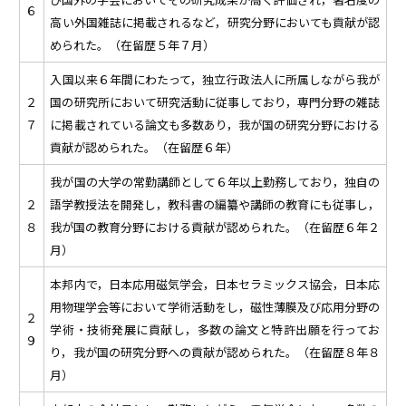
６
高い外国雑誌に掲載されるなど，研究分野においても貢献が認
められた。（在留歴５年７月）
入国以来６年間にわたって，独立行政法人に所属しながら我が
２
国の研究所において研究活動に従事しており，専門分野の雑誌
７
に掲載されている論文も多数あり，我が国の研究分野における
貢献が認められた。（在留歴６年）
我が国の大学の常勤講師として６年以上勤務しており，独自の
２
語学教授法を開発し，教科書の編纂や講師の教育にも従事し，
８
我が国の教育分野における貢献が認められた。（在留歴６年２
月）
本邦内で，日本応用磁気学会，日本セラミックス協会，日本応
用物理学会等において学術活動をし，磁性薄膜及び応用分野の
２
学術・技術発展に貢献し，多数の論文と特許出願を行ってお
９
り，我が国の研究分野への貢献が認められた。（在留歴８年８
月）