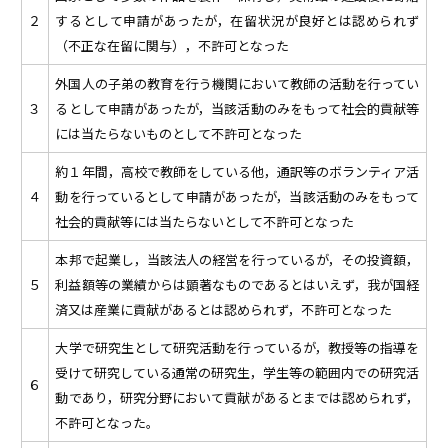
２
するとして申請があったが，在留状況が良好とは認められず
（不正な在留に関与），不許可となった
外国人の子弟の教育を行う機関において教師の活動を行ってい
３
るとして申請があったが，当該活動のみをもって社会的貢献等
には当たらないものとして不許可となった
約１年間，高校で教師をしている他，通訳等のボランティア活
４
動を行っているとして申請があったが，当該活動のみをもって
社会的貢献等には当たらないとして不許可となった
本邦で起業し，当該法人の経営を行っているが，その投資額，
５
利益額等の業績からは顕著なものであるとはいえず，我が国経
済又は産業に貢献があるとは認められず，不許可となった
大学で研究生として研究活動を行っているが，教授等の指導を
受けて研究している通常の研究生，学生等の範囲内での研究活
６
動であり，研究分野において貢献があるとまでは認められず，
不許可となった。