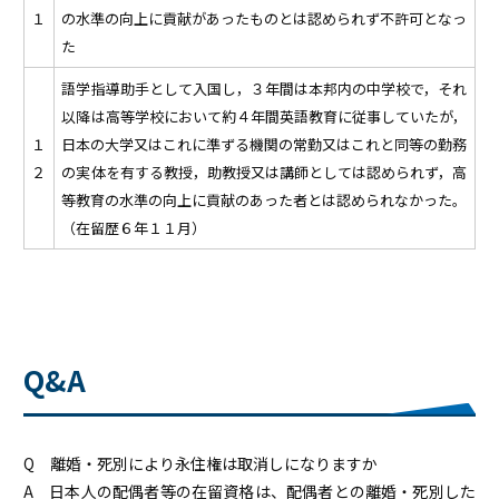
１
の水準の向上に貢献があったものとは認められず不許可となっ
た
語学指導助手として入国し，３年間は本邦内の中学校で，それ
以降は高等学校において約４年間英語教育に従事していたが，
１
日本の大学又はこれに準ずる機関の常勤又はこれと同等の勤務
２
の実体を有する教授，助教授又は講師としては認められず，高
等教育の水準の向上に貢献のあった者とは認められなかった。
（在留歴６年１１月）
Q&A
Q 離婚・死別により永住権は取消しになりますか
A 日本人の配偶者等の在留資格は、配偶者との離婚・死別した