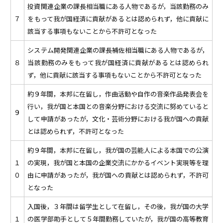
投資関連企業の課長相当職にある人物であるが，当該勤務のみ
７
をもって我が国経済に貢献があるとは認められず，他に貢献に
該当する事項もないことから不許可となった
システム開発関連企業の課長補佐相当職にある人物であるが，
８
当該勤務のみをもって我が国経済に貢献があるとは認められ
ず，他に貢献に該当する事項もないことから不許可となった
約９年間，本邦に在留し，作曲活動や自作の音楽作品発表会を
行い，我が国と本国との音楽分野における交流に努めていると
９
して申請があったが，文化・芸術分野における我が国への貢献
とは認められず，不許可となった
約９年間，本邦に在留し，我が国の芸能人による本国での公演
１
の実現，我が国と本国の企業交流にかかるイベント実現等を理
０
由に申請があったが，我が国への貢献とは認められず，不許可
となった
入国後，３年間は留学生として在留し，その後，我が国の大学
１
の医学部助手として５年間勤務していたが，我が国の高等教育