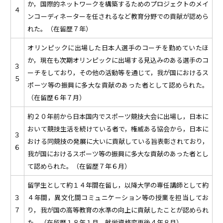
か，国際的ネットワークを構築するためのプロジェクトのメイ
４
ンコーディネーターを任されるなど教育分野での貢献が認めら
れた。（在留歴７年）
オリンピックに出場した日本人選手のコーチを勤めていたほ
か，現在も次期オリンピックに出場する見込みのある選手のコ
３
ーチをしており，その他の活動等を通じて，我が国におけるス
５
ポーツ等の振興に多大な貢献のあった者として認められた。
（在留歴６年７月）
約２０年前から日本国内でスポーツ競技大会に出場し，日本に
おいて競技生活を続けている者で，権威ある協会から，日本に
３
おける同競技の発展に大いに貢献している旨表彰されており，
６
我が国におけるスポーツ等の振興に多大な貢献のあった者とし
て認められた。（在留歴７年６月）
留学生として約１４年間在留し，以降大学の専任講師として約
３
４年間，異文化間コミュニケーション等の授業を担当してお
７
り，我が国の高等教育の水準の向上に貢献したことが認められ
た。（在留歴１８年１月，就労資格変更後４年８月）