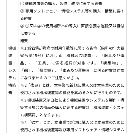
① 機械装置等の購入、製作、改良に要する経費
② 専用ソフトウェア・情報システム等の購入・構築に要す
る経費
③ ①又は②の使用場所への導入に直接必要な運搬又は据付
に要する
経費
機械
※1 減価償却資産の耐用年数等に関する省令（昭和40年大蔵
装
省令第15号）における「機械及び装置」、「器具及び備
置・
品」、「工具」に係る経費が対象です。「構築物」、
シス
「船」、「航空機」、「車両及び運搬具」に係る経費は対象
テム
になりませんのでご注意ください。
構築
※2「改良」とは、本事業で新規に購入又は本事業のために
費
使用される機械装置等の機能を高めるために行うものです。
※3 機械装置又は自社により機械装置やシステムを製作・構
築する場合の部品の購入に要する経費は「機械装置・システ
ム構築費」となります。
※4 「据付」とは、本事業で新規に購入又は本事業のために
使用される機械装置等及び専用ソフトウェア・情報システム