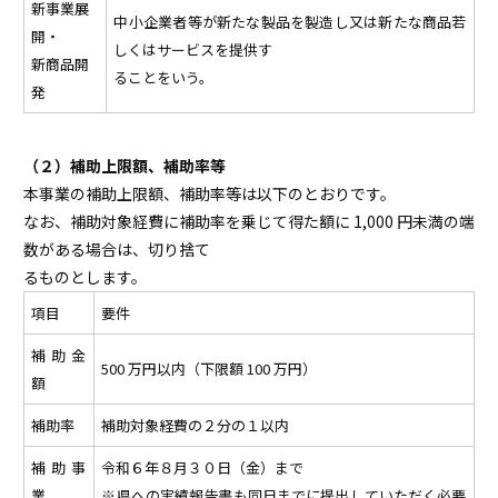
新事業展
中小企業者等が新たな製品を製造し又は新たな商品若
開・
しくはサービスを提供す
新商品開
ることをいう。
発
あ
（２）補助上限額、補助率等
本事業の補助上限額、補助率等は以下のとおりです。
なお、補助対象経費に補助率を乗じて得た額に 1,000 円未満の端
数がある場合は、切り捨て
るものとします。
項目
要件
補助金
500 万円以内（下限額 100 万円）
額
補助率
補助対象経費の２分の１以内
補助事
令和６年８月３０日（金）まで
業
※県への実績報告書も同日までに提出していただく必要