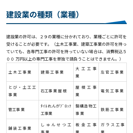
建設業の種類（業種）
建設業の許可は、２９の業種に分かれており、業種ごとに許可を
受けることが必要です。（土木工事業、建築工事業の許可を持っ
ていても、各専門工事の許可を持っていない場合は、消費税込５
００ 万円以上の専門工事を単独で請負うことはできません。）
大 工 工 事
土 木 工 事 業
建 築 工 事 業
左 官 工 事 業
業
と び ・ 土 工 工
屋 根 工 事
石工事 業 屋 根
電 気 工 事 業
事 業
業
ﾀｲﾙれんがﾌﾞﾛｯｸ
鋼構造物工
管工事 業
鉄 筋 工 事 業
工事業
事 業
し ゅ ん せ つ 工
板 金 工 事
ガ ラ ス 工 事
舗 装 工 事 業
事 業
業
業