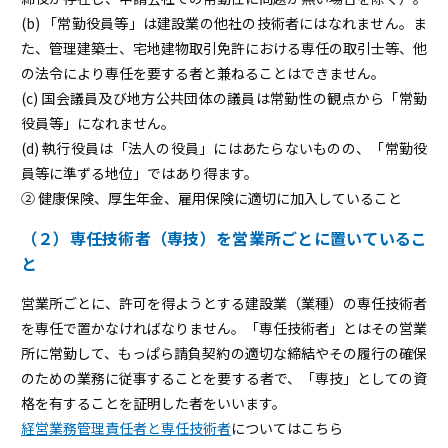
(b) 「常勤役員等」は建設業の他社の技術者にはなれません。ま
た、管理建築士、宅地建物取引免許における専任の取引士等、他
の法令により専任を要する者と兼ねることはできません。
(c) 国会議員及び地方公共団体の議員は常勤性の観点から「常勤
役員等」になれません。
(d) 執行役員は「法人の役員」にはあたらないものの、「常勤役
員等に準ずる地位」ではあり得ます。
② 健康保険、厚生年金、雇用保険に適切に加入していること
（２）専任技術者（専技）を営業所ごとに置いているこ
と
営業所ごとに、許可を得ようとする建設業（業種）の専任技術者
を専任で置かなければなりません。「専任技術者」とはその営業
所に常勤して、もっぱら請負契約の適切な締結やその履行の確保
のための業務に従事することを要する者で、「専技」としての資
格を有することを証明した者をいいます。
経営業務管理責任者と専任技術者
についてはこちら