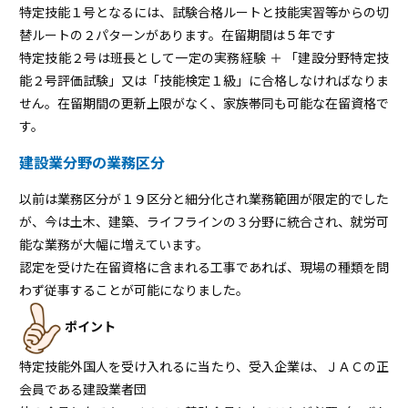
特定技能１号となるには、試験合格ルートと技能実習等からの切
替ルートの２パターンがあります。在留期間は５年です
特定技能２号は班長として一定の実務経験 ＋ 「建設分野特定技
能２号評価試験」又は「技能検定１級」に合格しなければなりま
せん。在留期間の更新上限がなく、家族帯同も可能な在留資格で
す。
建設業分野の業務区分
以前は業務区分が１９区分と細分化され業務範囲が限定的でした
が、今は土木、建築、ライフラインの３分野に統合され、就労可
能な業務が大幅に増えています。
認定を受けた在留資格に含まれる工事であれば、現場の種類を問
わず従事することが可能になりました。
ポイント
特定技能外国人を受け入れるに当たり、受入企業は、ＪＡＣの正
会員である建設業者団