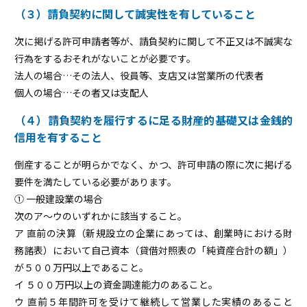
（３）請負契約に関して誠実性を有していること
次に掲げる許可申請者等が、請負契約に関して不正又は不誠実な
行為をするおそれがないことが必要です。
法人の場合…その法人、役員等、支店又は営業所の代表者
個人の場合…その者又は支配人
（４）請負契約を履行するに足る財産的基礎又は金銭的
信用を有すること
倒産することが明らかでなく、かつ、許可申請の際に次に掲げる
要件を満たしている必要があります。
① 一般建設業の場合
次のア～ウのいずれかに該当すること。
ア 直前の決算（新規設立の企業にあっては、創業時における財
務諸表）において自己資本（貸借対照表の「純資産合計の額」）
が５００万円以上であること。
イ ５００万円以上の資金調達能力のあること。
ウ 直前５年間許可を受けて継続して営業した実績のあること