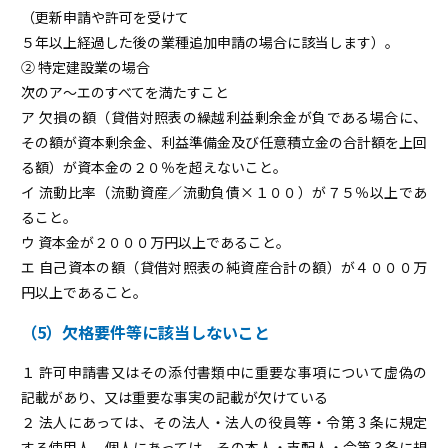
（更新申請や許可を受けて
５年以上経過した後の業種追加申請の場合に該当します）。
② 特定建設業の場合
次のア～エのすべてを満たすこと
ア 欠損の額（貸借対照表の繰越利益剰余金が負である場合に、
その額が資本剰余金、利益準備金及び任意積立金の合計額を上回
る額）が資本金の２０％を超えないこと。
イ 流動比率（流動資産／流動負債×１００）が７５％以上であ
ること。
ウ 資本金が２０００万円以上であること。
エ 自己資本の額（貸借対照表の純資産合計の額）が４０００万
円以上であること。
（5）欠格要件等に該当しないこと
１ 許可申請書又はその添付書類中に重要な事項について虚偽の
記載があり、又は重要な事実の記載が欠けている
２ 法人にあっては、その法人・法人の役員等・令第 3 条に規定
する使用人、個人にあっては、その本人・支配人・令第 3 条に規