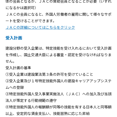
体の会員となるか、ＪＡＣの賛助会員となることが必要（いずれ
になるかは選択可）
ＪＡＣの会員になると、外国人労働者の雇用に関して様々なサポ
ートを受けることができます。
ＪＡＣの詳細についてはこちらをクリック
受入計画
建設分野の受入企業は、特定技能を受け入れるにおいて受入計画
を作成し、国土交通大臣による審査・認定を受けなければなりま
せん。
受入計画の基準
①受入企業は建設業法第３条の許可を受けていること
②受入企業及び１号特定技能外国人の建設キャリアアップシステ
ムへの登録
③特定技能外国人受入事業実施法人（ＪＡＣ）への加入及び当該
法人が策定する行動規範の遵守
④特定技能外国人の報酬額が同等の技能を有する日本人と同等額
以上、安定的な賃金支払い、技能習熟に応じた昇給