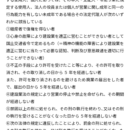
定する使用人、法人の役員または個人が営業に関し成年と同一の
行為能力を有しない未成年である場合その法定代理人が次のいず
れかに該当している
①破産者で復権を得ない者
②心身の故障により建設業を適正に営むことができない者として
国土交通省令で定めるもの（＝精神の機能の障害により建設業を
適正に営むに当たって必要な認知、判断及び意思疎通を適切に行
うことができない者）
③不正の手段により許可を受けたこと等により、その許可を取り
消され、その取り消しの日から ５ 年を経過しない者
また、許可を取り消されるのを避けるため廃業の届出をした者
で、届出の日から ５年を経過しない者
④建設業法の規定により営業の停止や禁止を命ぜられ、その期間
が経過しない者
⑤禁固以上の刑に処せられ、その刑の執行を終わり､又はその刑
の執行を受けることがなくなった日から ５年を経過しない者
⑥次の法律の規定に違反したことにより、罰金の刑に処せられ、