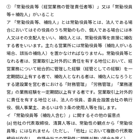
① 「常勤役員等（経営業務の管理責任者等）」又は「常勤役員
等＋補佐人」がいること
ア 「常勤役員等、補佐人」とは常勤役員等とは、法人である場
合においてはその役員のうち常勤のもの、個人である場合には本
人又はその支配人をいい、補佐人とは、常勤役員等を直接に補佐
する者をいいます。主たる営業所には常勤役員等（補佐人がいる
場合、該当の補佐人）を置かなければなりません。常勤役員等と
なれる者は、営業取引上対外的に責任を有する地位において、経
営業務について総合的に管理した経験（経管としての経験）を一
定期間以上有する者で、補佐人となれる者は、補佐人になろうと
する建設業を営む者における「財務管理」「労務管理」「業務運
営」の業務経験を一定期間以上有する者です。営業取引上対外的
に責任を有する地位とは、法人の役員、委員会設置会社の執行
役、個人事業主、あるいは令３条の使用人等を指します。
イ 「常勤役員等（補佐人含む）」に関するその他の留意点
(a) 他社の代表取締役、清算人等は、常勤性の観点から「常勤役
員等」にはなれません（ただし、「他社」において複数の代表取
締役が存在し、申請会社での常勤性に問題が無い場合を除く）。