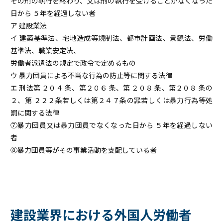
その刑の執行を終わり、又は刑の執行を受けることがなくなった
日から ５年を経過しない者
ア 建設業法
イ 建築基準法、宅地造成等規制法、都市計画法、景観法、労働
基準法、職業安定法、
労働者派遣法の規定で政令で定めるもの
ウ 暴力団員による不当な行為の防止等に関する法律
エ 刑法第 ２０４ 条、第２０６ 条、第 ２０８ 条、第２０８ 条の
２、第 ２２２条若しくは第２４７条の罪若しくは暴力行為等処
罰に関する法律
⑦暴力団員又は暴力団員でなくなった日から ５年を経過しない
者
⑧暴力団員等がその事業活動を支配している者
建設業界における外国人労働者