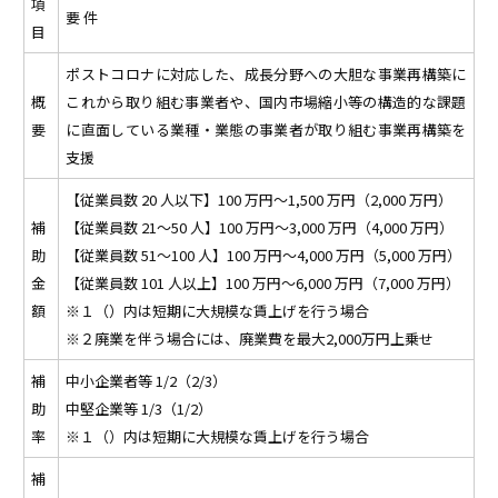
項
要 件
目
ポストコロナに対応した、成長分野への大胆な事業再構築に
概
これから取り組む事業者や、国内市場縮小等の構造的な課題
要
に直面している業種・業態の事業者が取り組む事業再構築を
支援
【従業員数 20 人以下】100 万円～1,500 万円（2,000 万円）
補
【従業員数 21～50 人】100 万円～3,000 万円（4,000 万円）
助
【従業員数 51～100 人】100 万円～4,000 万円（5,000 万円）
金
【従業員数 101 人以上】100 万円～6,000 万円（7,000 万円）
額
※１（）内は短期に大規模な賃上げを行う場合
※２廃業を伴う場合には、廃業費を最大2,000万円上乗せ
補
中小企業者等 1/2（2/3）
助
中堅企業等 1/3（1/2）
率
※１（）内は短期に大規模な賃上げを行う場合
補