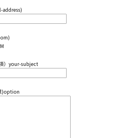
ddress)
oom)
OM
our-subject
option