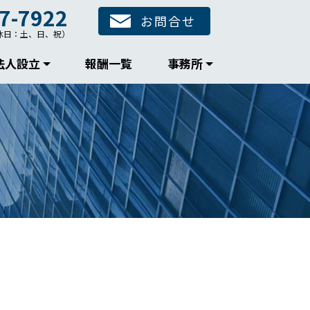
7-7922
お問合せ
00（休日：土、日、祝）
法人設立
報酬一覧
事務所